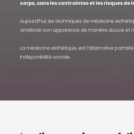
corps, sans les contraintes et les risques de l
Rhinopl
Faire d
Jawline
les yeux
Aujourd’hui, les techniques de médecine esthéti
Injectio
Rajeuni
améliorer son apparence de manière douce et na
La médecine esthétique, est l’alternative parfaite
HYACORP
indisponibilité sociale.
PENOPL
Blanch
Traitem
Implant
Rajeuni
Facette
Orthodo