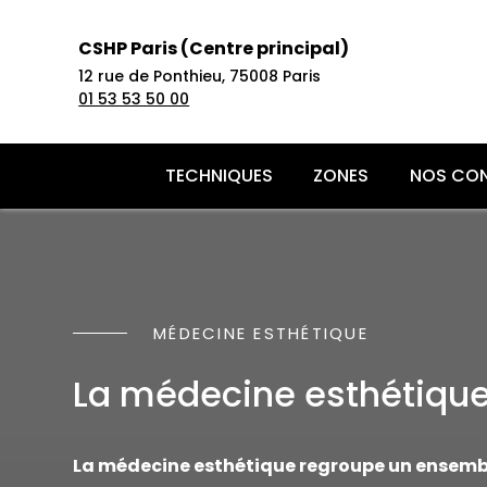
CSHP Paris (Centre principal)
12 rue de Ponthieu,
75008 Paris
01 53 53 50 00
TECHNIQUES
ZONES
NOS CON
Acide h
Epilati
PRP Che
Implant
Redessin
Atténue
Amplifi
Pseudo-
Liposuc
Lifting f
Toxine 
Epilati
Plaquet
Facette
cou
Perdre 
l’acide
Alopécie
Abdomi
Blépharo
MÉDECINE ESTHÉTIQUE
L’innov
Bleachin
Mésothé
Blanch
Effacer 
Faire fo
Sècheres
Lifting 
paupièr
Mésothé
Traitem
Orthodon
votre v
Redessi
Réhydra
Nympho
Otoplast
La médecine esthétique 
Skinboos
Rajeunir
Perdre 
Rajeuni
Rhinopla
Ellansé
Corrige
Galber 
La médecine esthétique regroupe un ensemble
Profhilo
Retrouv