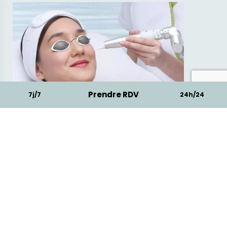
Prendre RDV
7j/7
24h/24
3
Bleaching : Epilation longue durée du
duvet !