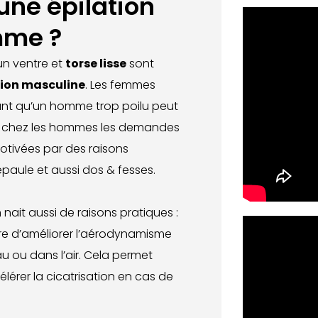
une épilation
mme ?
un ventre et
torse lisse
sont
ion masculine
. Les femmes
érant qu’un homme trop poilu peut
oi, chez les hommes les demandes
motivées par des raisons
 épaule et aussi dos & fesses.
on nait aussi de raisons pratiques :
e d’améliorer l’aérodynamisme
au ou dans l’air. Cela permet
lérer la cicatrisation en cas de