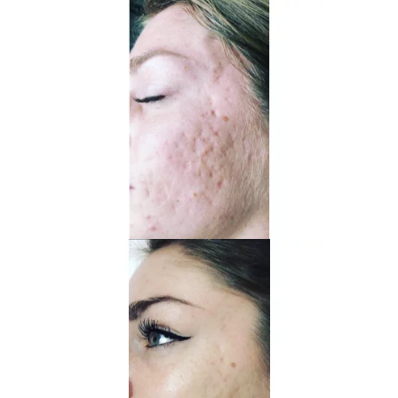
Les contre-indications :
Patients cardiaques
Porteurs de stimulateurs cardiaques ou d’autres
appareils électroniques (dispositifs acoustiques,
etc.)
Des porteurs d’implants métalliques à proximité
de la zone à traiter
Femmes enceintes ou allaitantes
Patients sous anticoagulants