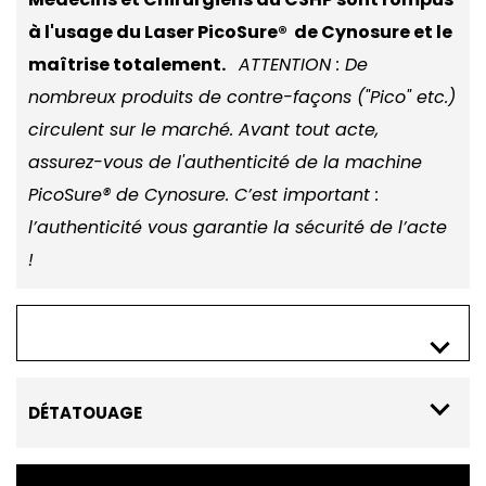
à l'usage du Laser PicoSure® de Cynosure et le
maîtrise totalement.
ATTENTION : De
nombreux produits de contre-façons ("Pico" etc.)
circulent sur le marché. Avant tout acte,
assurez-vous de l'authenticité de la machine
PicoSure® de Cynosure. C’est important :
l’authenticité vous garantie la sécurité de l’acte
!
Le laser PicoSure®
est la plus grande révolution
dans le traitement de la peau
. Il a traité près d’1
DÉTATOUAGE
millions de patients à travers le monde.
La génération
détatouage
arrive ! Le laser
PicoSure® de Cynosure retire tous les