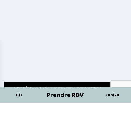
Prendre RDV dans nos autres centres
Prendre RDV
7j/7
24h/24
Contacter un conseiller
Nom / Prénom *
Téléphone