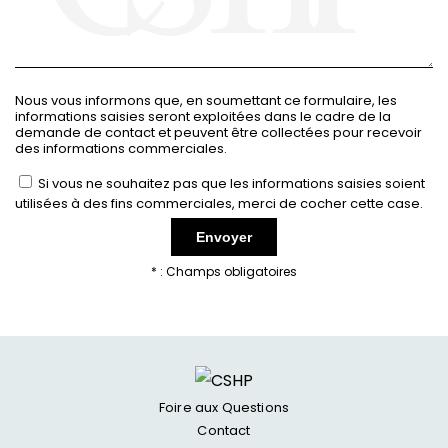
couches profondes de la peau, là où la fermeté
se perd avec le temps.
Cette technologie supérieure, issue de la
Nous vous informons que, en soumettant ce formulaire, les
plateforme Ulthérapy, stimule la production de
informations saisies seront exploitées dans le cadre de la
demande de contact et peuvent être collectées pour recevoir
collagène et d’élastine en profondeur.
des informations commerciales.
Le visage retrouve progressivement sa tonicité,
Si vous ne souhaitez pas que les informations saisies soient
les contours sont redessinés et la peau devient
utilisées à des fins commerciales, merci de cocher cette case.
plus dense et plus lisse. Les effets s’installent au
fil des semaines et atteignent leur plein
* : Champs obligatoires
potentiel après environ trois à six mois, offrant
un résultat durable, harmonieux et parfaitement
personnalisé.
Un soin rapide, sûr et sans éviction
Foire aux Questions
sociale
Contact