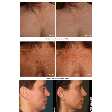
que le lifting par ultrasons de l’Ulthérapy PRIME®
équivaut à 70% du résultat d’un lifting du visage
réalisé par chirurgie.
Sans efforts importants dans votre emploi du
temps, vous êtes prêts à retourner à vos
activités quotidiennes immédiatement à la
sortie et sans aucune précaution particulière !
Un léger entretien annuel pourrait permettre de
maintenir les résultats indéfiniment.
Des conseils et suivis personnalisés vous seront
donnés par nos praticiens.
Toutes les informations médicales sur cette