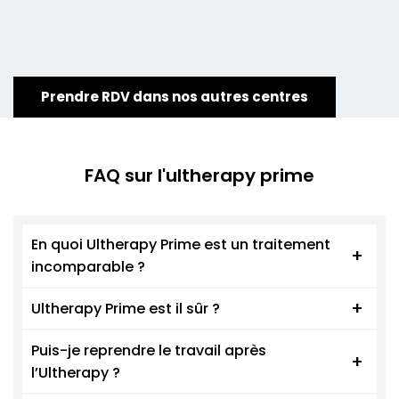
Prendre RDV dans nos autres centres
FAQ sur l'ultherapy prime
En quoi Ultherapy Prime est un traitement
incomparable ?
Le lifting médical nouvelle génération
Ultherapy Prime est il sûr ?
Ultherapy Prime
® s’impose comme la référence
®
ULTHERAPY PRIME
a démontré un profil de
Puis-je reprendre le travail après
mondiale du lifting non invasif.
l’Ultherapy ?
sécurité favorable dans diverses études
Ce traitement exclusif, véritable alternative à la