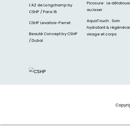
Picosure : Le détatou
L’AZ de Longchamp by
au laser
CSHP / Paris 16
AquaTouch : Soin
CSHP Levallois-Perret
hydratant & régénéra
Beauté Concept by CSHP
visage et corps
/ Dubaï
Copyri