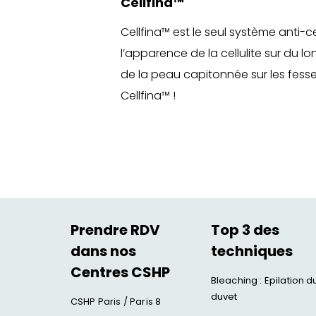
Cellfina™
Cellfina
™ est le seul système anti-c
l’apparence de la
cellulite
sur du lo
de la peau capitonnée sur les fesses
Cellfina™ !
Prendre RDV
Top 3 des
dans nos
techniques
Centres CSHP
Bleaching : Epilation d
duvet
CSHP Paris / Paris 8