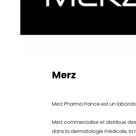
Rhinopl
Faire d
Jawline
les yeux
Injectio
Rajeuni
HYACORP
PENOPL
Blanch
Traitem
Implant
Merz
Rajeuni
Facette
Orthodo
Merz Pharma France est un laboratoi
Merz commercialise et distribue de
dans la dermatologie médicale, la n