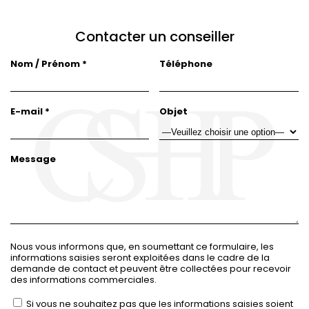
contingents (cellules et substance
fondamentale), la fibrose peut être collagéno-
Contacter un conseiller
fibroblastique ou essentiellement collagène.
Nom / Prénom *
Téléphone
L’usage de ces techniques de lissage de la peau
permet une action double car l’on fait un
E-mail *
Objet
remaillage aux fils d’or tout en stimulant les points
d’acupuncture présents sur le visage. La
Message
stimulation cutanée peut continuer en
permanence parce que les fils d’or mettront
environ 5 ans pour être éliminés sous la peau.
Nous vous informons que, en soumettant ce formulaire, les
La séance de remaillage dure globalement entre
informations saisies seront exploitées dans le cadre de la
30 mins et une heure. L’intervention esthétique est
demande de contact et peuvent être collectées pour recevoir
des informations commerciales.
pratiquée en ambulatoire. Les fils d’or sont très fins
Si vous ne souhaitez pas que les informations saisies soient