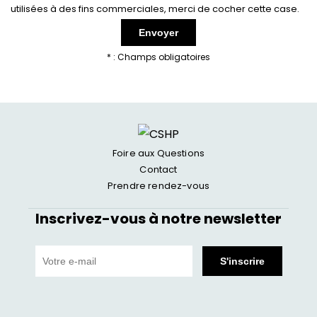
(pur à 99,99%) et complètement stériles. Ils
utilisées à des fins commerciales, merci de cocher cette case.
conviennent parfaitement à des peaux fines, sans
surcharges graisseuses et avec un relâchement
* : Champs obligatoires
cutané modéré.
Certains résultats comme l’effet tenseur seront
visibles peu de temps après mais le bénéfice
ultime peut se constater jusqu’à plusieurs mois
Foire aux Questions
après l’acte. Le résultat esthétique d’un remaillage
Contact
Prendre rendez-vous
est progressif. La stimulation du collagène
s’effectue progressivement après le remaillage, le
Inscrivez-vous à notre newsletter
résultat va donc apparaitre progressivement.
Après la séance, dans de rares cas, un œdème et
des ecchymoses peuvent apparaître mais ils
disparaissent dans un délai de quelques jours à