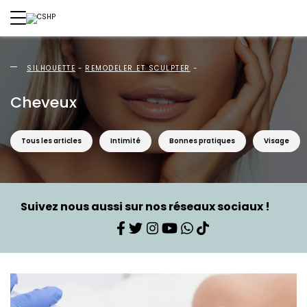
SILHOUETTE
REMODELER ET SCULPTER
Cheveux
Tous les articles
Intimité
Bonnes pratiques
Visage
Suivez nous aussi sur nos réseaux sociaux !
Facebook
Twitter
Instagram
YouTube
WhatsApp
TikTok