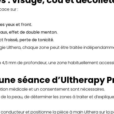
s : visage, cou et décollet
cace sur :
es yeux et front
.
ntaux, effet de double menton
.
ct froissé, perte de tonicité
.
ogie Ulthera, chaque zone peut être traitée indépendamme
’à 4,5 mm de profondeur, une zone habituellement accessi
une séance d’Ultherapy Pr
ation médicale et un consentement sont nécessaires.
de la peau, de déterminer les zones à traiter et d’expliqu
l conducteur et positionne la pièce à main Ulthera sur la 