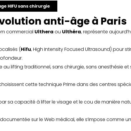
sage HIFU sans chirurgie
évolution anti-âge à Paris
nom commercial
Ulthera
ou
Ulthéra
, représente aujourd’
ocalisés (
Hifu
, High Intensity Focused Ultrasound) pour st
rofondeur.
au lifting traditionnel, sans chirurgie, sans anesthésie et 
 choisissent cette technique Prime dans des centres spécia
par sa capacité à lifter le visage et le cou de manière natu
 documentée sur le Web médical, elle s’impose comme un 