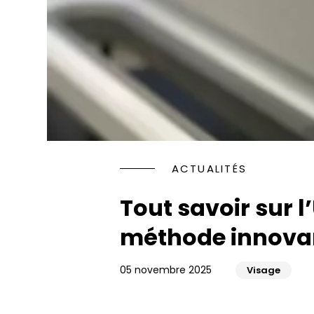
Rhinopl
Faire d
Jawline
les yeux
Injectio
Rajeuni
HYACORP
PENOPL
Blanch
Traitem
Implant
ACTUALITÉS
Rajeuni
Facette
Tout savoir sur l’
Orthodo
méthode innovan
05 novembre 2025
Visage