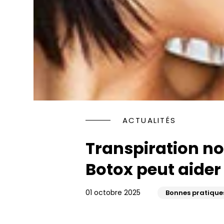
Rhinopl
Faire d
Jawline
les yeux
Injectio
Rajeuni
HYACORP
PENOPL
Blanch
Traitem
Implant
ACTUALITÉS
Rajeuni
Facette
Transpiration no
Orthodo
Botox peut aider
01 octobre 2025
Bonnes pratique