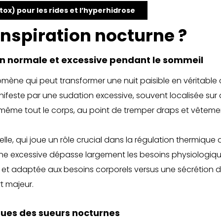
tox) pour les rides et l’hyperhidrose
anspiration nocturne ?
on normale et excessive pendant le sommeil
omène qui peut transformer une nuit paisible en véritable
manifeste par une sudation excessive, souvent localisée s
 ou même tout le corps, au point de tremper draps et vêteme
le, qui joue un rôle crucial dans la régulation thermique 
rne excessive dépasse largement les besoins physiologiques
 et adaptée aux besoins corporels versus une sécrétion d
t majeur.
ues des sueurs nocturnes