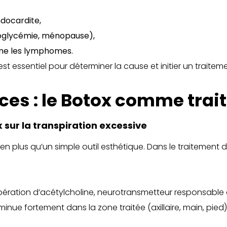
ndocardite,
oglycémie, ménopause),
me les lymphomes.
t essentiel pour déterminer la cause et initier un traitem
aces : le Botox comme tra
sur la transpiration excessive
ien plus qu’un simple outil esthétique. Dans le traitement d
bération d’acétylcholine, neurotransmetteur responsable de
minue fortement dans la zone traitée (axillaire, main, pied)