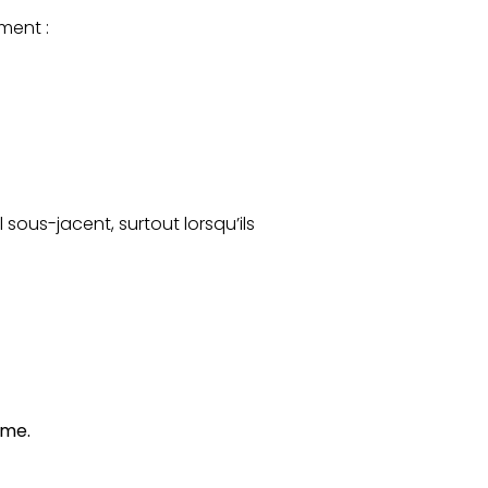
ment :
sous-jacent, surtout lorsqu’ils
mme.