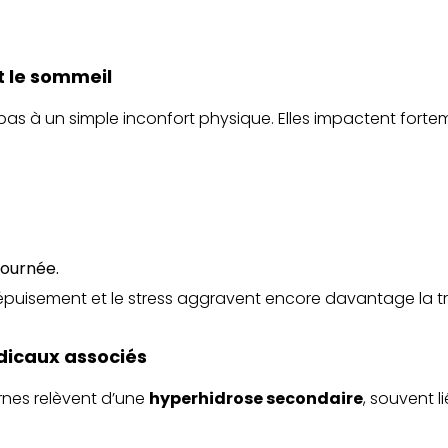
et le sommeil
pas à un simple inconfort physique. Elles impactent forteme
journée.
l’épuisement et le stress aggravent encore davantage la tr
dicaux associés
rnes relèvent d’une
hyperhidrose secondaire
, souvent l