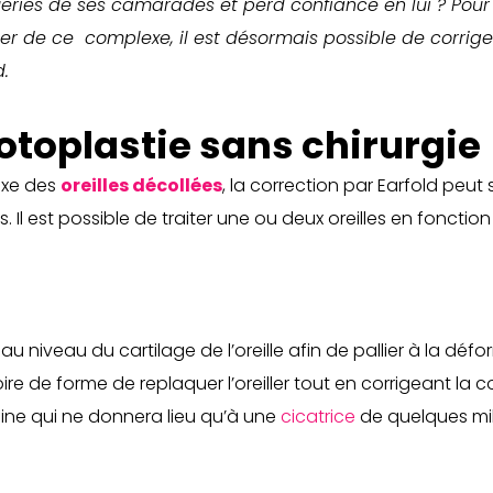
eries de ses camarades et perd confiance en lui ? Pour lu
asser de ce complexe, il est désormais possible de corrig
.
’otoplastie sans chirurgie
exe des
oreilles décollées
, la correction par Earfold peut
. Il est possible de traiter une ou deux oreilles en foncti
 au niveau du cartilage de l’oreille afin de pallier à la déf
 de forme de replaquer l’oreiller tout en corrigeant la co
 fine qui ne donnera lieu qu’à une
cicatrice
de quelques mil