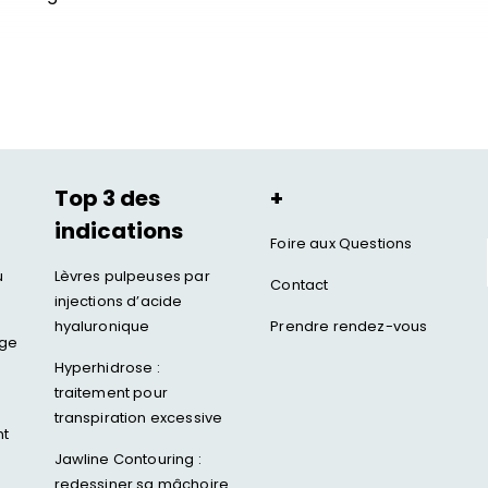
Top 3 des
+
indications
Foire aux Questions
u
Lèvres pulpeuses par
Contact
injections d’acide
hyaluronique
Prendre rendez-vous
age
Hyperhidrose :
traitement pour
transpiration excessive
nt
Jawline Contouring :
redessiner sa mâchoire