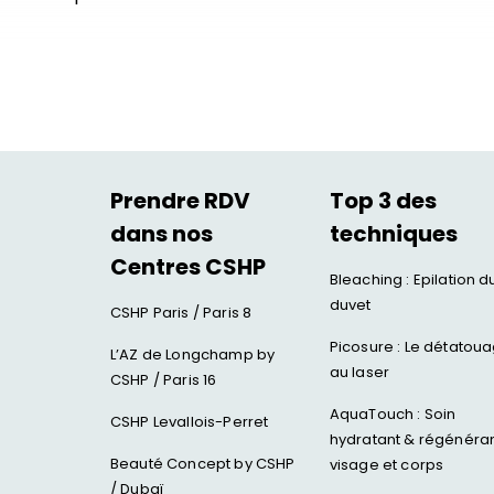
Prendre RDV
Top 3 des
dans nos
techniques
Centres CSHP
Bleaching : Epilation d
duvet
CSHP Paris / Paris 8
Picosure : Le détatou
L’AZ de Longchamp by
au laser
CSHP / Paris 16
AquaTouch : Soin
CSHP Levallois-Perret
hydratant & régénéra
Beauté Concept by CSHP
visage et corps
/ Dubaï