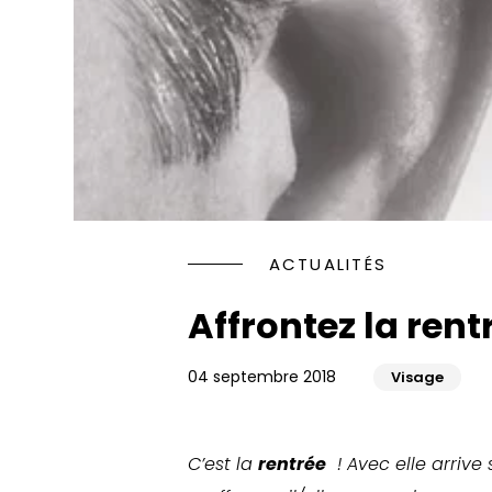
Rhinopl
Faire d
Jawline
les yeux
Injectio
Rajeuni
HYACORP
PENOPL
Blanch
Traitem
Implant
ACTUALITÉS
Rajeuni
Facette
Affrontez la ren
Orthodo
04 septembre 2018
Visage
C’est la
rentrée
! Avec elle arrive s