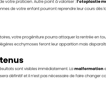
e votre praticien. Autre point à valoriser :
l’otoplastie m
ennes de votre enfant pourront reprendre leur cours dès la
ires, votre progéniture pourra attaquer la rentrée en toute t
gères ecchymoses feront leur apparition mais disparaîtr
btenus
 résultats sont visibles immédiatement. La
malformation
e
era définitif et il n’est pas nécessaire de faire changer 