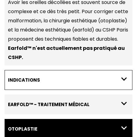
Avoir les oreilles décollées est souvent source de
complexe et ce dès très petit. Pour corriger cette
malformation, la chirurgie esthétique (otoplastie)
et la médecine esthétique (earfold) au CSHP Paris
proposent des techniques fiables et durables.
Earfold™ n'est actuellement pas pratiqué au
CSHP.
INDICATIONS
Oreilles décollées, déformées ou trop voyantes
vue de face car trop grandes. Le phénomène
EARFOLD™ - TRAITEMENT MÉDICAL
« d’
oreilles décollées
» ou de
malformation des
EarFold™ permet de corriger la forme des oreilles
oreilles
touche tout le monde, dès le plus jeune
décollées en moins de 30 minutes, sans douleur et
âge.
OTOPLASTIE
sans risque.