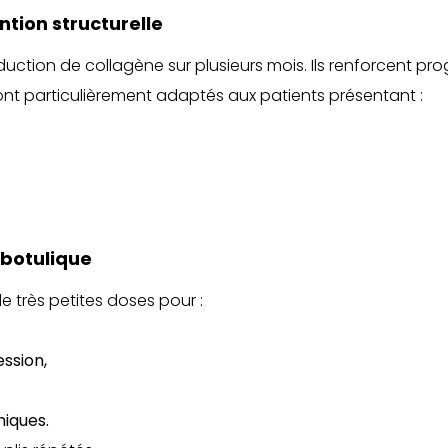
ntion structurelle
oduction de collagène sur plusieurs mois. Ils renforcent p
s sont particulièrement adaptés aux patients présentant :
 botulique
 de très petites doses pour :
ession,
iques.