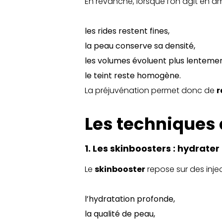
En revanche, lorsque l’on agit en am
les rides restent fines,
la peau conserve sa densité,
les volumes évoluent plus lentemen
le teint reste homogène.
La préjuvénation permet donc de
r
Les techniques 
1. Les skinboosters : hydrate
Le
skinbooster
repose sur des injec
l’hydratation profonde,
la qualité de peau,