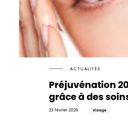
Rhinopl
Faire d
Jawline
les yeux
Injectio
Rajeuni
HYACORP
PENOPL
Blanch
Traitem
Implant
ACTUALITÉS
Rajeuni
Facette
Préjuvénation 202
Orthodo
grâce à des soin
23 février 2026
Visage