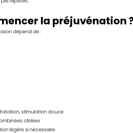
s plis répétés.
mencer la préjuvénation 
écision dépend de :
ratation, stimulation douce.
ombinées ciblées.
ion légère si nécessaire.