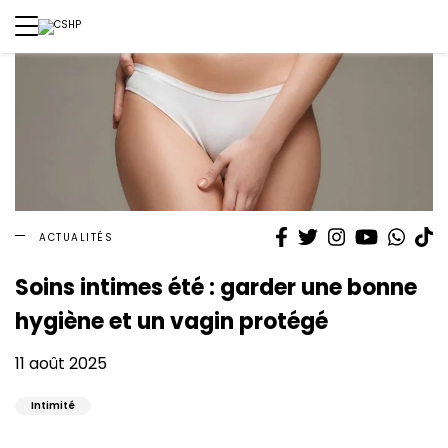
Facebook
Twitter
Instagram
YouTube
What
T
ACTUALITÉS
Soins intimes été : garder une bonne
hygiène et un vagin protégé
11 août 2025
Intimité