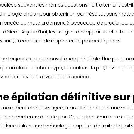
 soulève souvent les mêmes questions : le traitement est-il po
 technologie choisir pour obtenir un bon résultat sans met
peau foncée ou mate a demandé beaucoup de prudence, ca
 délicat. Aujourd’hui, les progrès des appareils et le bon
 sûre, à condition de respecter un protocole précis.
repose toujours sur une consultation préalable. Une peau 
u claire. Le phototype, la couleur du poil, la zone, l’expo
ivent être évalués avant toute séance.
e épilation définitive sur
au noire peut être envisagée, mais elle demande une vraie e
 mélanine contenue dans le poil. Or, sur une peau noire ou 
t donc utiliser une technologie capable de traiter le po