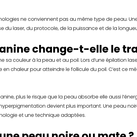
chnologies ne conviennent pas au même type de peau. Un
e du laser, du protocole, de la puissance et de la longue
anine change-t-elle le tr
 sa couleur à la peau et au poil. Lors d’une épilation las
 en chaleur pour atteindre le follicule du poil. C’est ce m
nine, plus le risque que la peau absorbe elle aussi l’éner
ou d’hyperpigmentation devient plus important. Une peau n
ologie et une technique adaptées.
 une peau noire ou mate ?