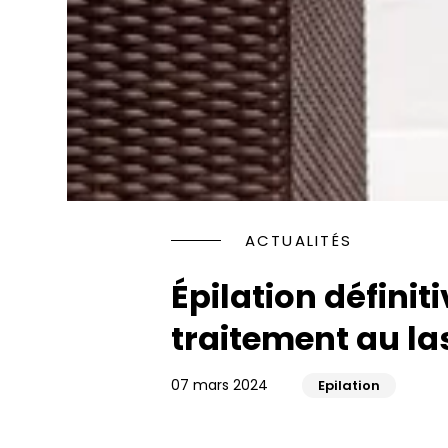
Rhinopl
Faire d
Jawline
les yeux
Injectio
Rajeuni
HYACORP
PENOPL
Blanch
Traitem
Implant
ACTUALITÉS
Rajeuni
Facette
Épilation définit
Orthodo
traitement au la
07 mars 2024
Epilation