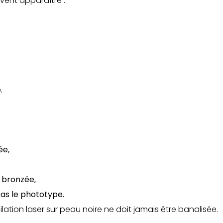
vent apparaître :
.
ée,
u bronzée,
as le phototype.
ation laser sur peau noire ne doit jamais être banalisée.