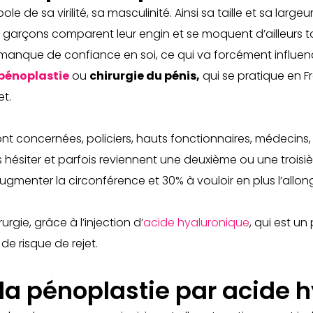
e de sa virilité, sa masculinité. Ainsi sa taille et sa large
es garçons comparent leur engin et se moquent d’ailleurs t
anque de confiance en soi, ce qui va forcément influencer
pénoplastie
ou
chirurgie du pénis
,
qui se pratique en F
t.
t concernées, policiers, hauts fonctionnaires, médecins, jo
ésiter et parfois reviennent une deuxième ou une troisième
augmenter la circonférence et 30% à vouloir en plus l’allon
urgie, grâce à l’injection d’
acide hyaluronique
, qui est un
de risque de rejet.
 la pénoplastie par acide 