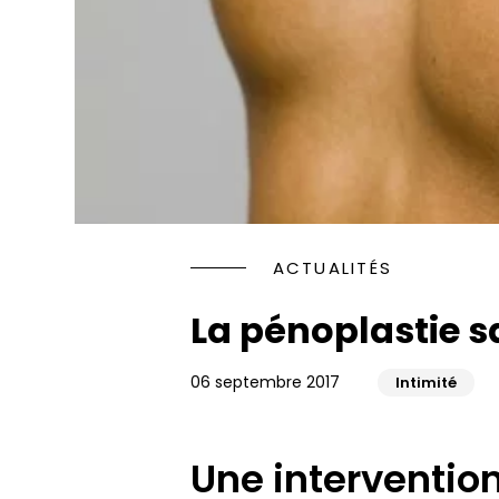
Rhinopl
Faire d
Jawline
les yeux
Injectio
Rajeuni
HYACORP
PENOPL
Blanch
Traitem
Implant
ACTUALITÉS
Rajeuni
Facette
La pénoplastie s
Orthodo
06 septembre 2017
Intimité
Une interventio