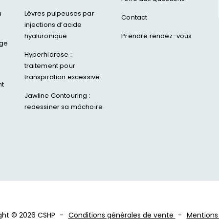
u
Lèvres pulpeuses par
Contact
injections d’acide
hyaluronique
Prendre rendez-vous
age
Hyperhidrose :
traitement pour
transpiration excessive
nt
Jawline Contouring :
redessiner sa mâchoire
ght © 2026 CSHP
Conditions générales de vente
Mentions 