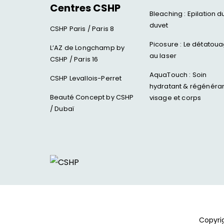
Centres CSHP
Bleaching : Epilation d
duvet
CSHP Paris / Paris 8
Picosure : Le détatou
L’AZ de Longchamp by
au laser
CSHP / Paris 16
AquaTouch : Soin
CSHP Levallois-Perret
hydratant & régénéra
Beauté Concept by CSHP
visage et corps
/ Dubaï
Copyri