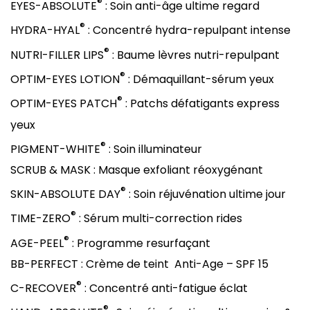
®
EYES-ABSOLUTE
: Soin anti-âge ultime regard
®
HYDRA-HYAL
: Concentré hydra-repulpant intense
®
NUTRI-FILLER LIPS
: Baume lèvres nutri-repulpant
®
OPTIM-EYES LOTION
: Démaquillant-sérum yeux
®
OPTIM-EYES PATCH
: Patchs défatigants express
yeux
®
PIGMENT-WHITE
: Soin illuminateur
SCRUB & MASK : Masque exfoliant réoxygénant
®
SKIN-ABSOLUTE DAY
: Soin réjuvénation ultime jour
®
TIME-ZERO
: Sérum multi-correction rides
®
AGE-PEEL
: Programme resurfaçant
BB-PERFECT : Crème de teint Anti-Age – SPF 15
®
C-RECOVER
: Concentré anti-fatigue éclat
®