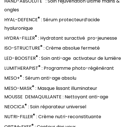
HAND-ABSOLUTE
: Soin réjuvénation ultime mains &
ongles
®
HYAL-DEFENCE
: Sérum protecteurd’acide
hyaluronique
®
HYDRA-FILLER
: Hydratant suractivé pro-jeunesse
®
ISO-STRUCTURE
: Crème absolue fermeté
®
LED-BOOSTER
: Soin anti-age activateur de lumière
®
LUMITHERAPIST
: Programme photo-régénérant
®
MESO+
: Sérum anti-age absolu
®
MESO-MASK
: Masque lissant illuminateur
MOUSSE DEMAQUILLANTE : Nettoyant anti-age
®
NEOCICA
: Soin réparateur universel
®
NUTRI-FILLER
: Crème nutri-reconstituante
®
OPTIM-EYES
: Contour des yeux