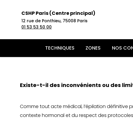
CSHP Paris (Centre principal)
12 rue de Ponthieu,
75008 Paris
01 53 53 50 00
TECHNIQUES
ZONES
NOS CON
Acide h
Epilati
PRP Che
Implant
Redessin
Atténue
Amplifi
Pseudo-
Liposuc
Lifting f
Existe-t-il des inconvénients ou des limit
Toxine 
Epilati
Plaquet
Facette
cou
Perdre 
l’acide
Alopécie
Abdomi
Blépharo
L’innov
Bleachin
Mésothé
Blanch
Effacer 
Faire fo
Sècheres
Lifting 
paupièr
Mésothé
Traitem
Orthodon
votre v
Redessi
Réhydra
Nympho
Otoplast
Comme tout acte médical, l’épilation définitive 
Skinboos
Rajeunir
Perdre 
Rajeuni
Rhinopla
contexte hormonal et du respect des protocoles. 
Ellansé
Corrige
Galber 
Profhilo
Retrouv