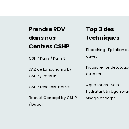
Rhinopl
Faire d
Jawline
les yeux
Injectio
Rajeuni
Prendre RDV
Top 3 des
dans nos
techniques
Centres CSHP
HYACORP
Bleaching : Epilation d
duvet
PENOPL
Blanch
CSHP Paris / Paris 8
Traitem
Implant
Picosure : Le détatou
L’AZ de Longchamp by
au laser
Rajeuni
Facette
CSHP / Paris 16
Orthodo
AquaTouch : Soin
CSHP Levallois-Perret
hydratant & régénéra
Beauté Concept by CSHP
visage et corps
/ Dubaï