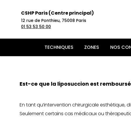
CSHP Paris (Centre principal)
12 rue de Ponthieu,
75008 Paris
01 53 53 50 00
TECHNIQUES
ZONES
NOS CON
Acide h
Epilati
PRP Che
Implant
Redessin
Atténue
Amplifi
Pseudo-
Liposuc
Lifting f
Est-ce que la liposuccion est remboursé
Toxine 
Epilati
Plaquet
Facette
cou
Perdre 
l’acide
Alopécie
Abdomi
Blépharo
L’innov
Bleachin
Mésothé
Blanch
Effacer 
Faire fo
Sècheres
Lifting 
paupièr
Mésothé
Traitem
Orthodon
votre v
Redessi
Réhydra
Nympho
Otoplast
En tant qu’intervention chirurgicale esthétique, 
Skinboos
Rajeunir
Perdre 
Rajeuni
Rhinopla
Seulement certains cas médicaux ou thérapeutiqu
Ellansé
Corrige
Galber 
Profhilo
Retrouv