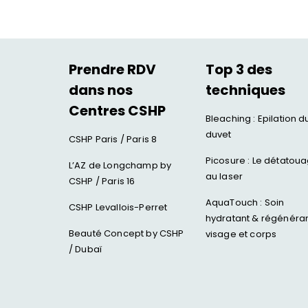
Rhinopl
Faire d
Jawline
les yeux
Injectio
Rajeuni
Prendre RDV
Top 3 des
dans nos
techniques
Centres CSHP
HYACORP
Bleaching : Epilation d
duvet
PENOPL
Blanch
CSHP Paris / Paris 8
Traitem
Implant
Picosure : Le détatou
L’AZ de Longchamp by
au laser
Rajeuni
Facette
CSHP / Paris 16
Orthodo
AquaTouch : Soin
CSHP Levallois-Perret
hydratant & régénéra
Beauté Concept by CSHP
visage et corps
/ Dubaï