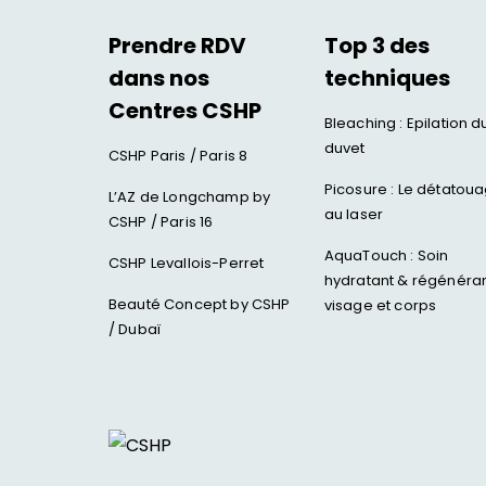
Prendre RDV
Top 3 des
dans nos
techniques
Centres CSHP
Bleaching : Epilation d
duvet
CSHP Paris / Paris 8
Picosure : Le détatou
L’AZ de Longchamp by
au laser
CSHP / Paris 16
AquaTouch : Soin
CSHP Levallois-Perret
hydratant & régénéra
Beauté Concept by CSHP
visage et corps
/ Dubaï