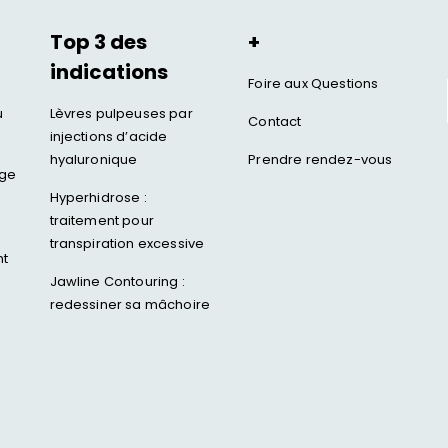
Top 3 des
+
indications
Foire aux Questions
u
Lèvres pulpeuses par
Contact
injections d’acide
hyaluronique
Prendre rendez-vous
age
Hyperhidrose :
traitement pour
transpiration excessive
nt
Jawline Contouring :
redessiner sa mâchoire